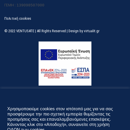
ΓΕΜΗ :
139098507000
Πολιτική cookies
© 2022 VENTUSATE | All Rights Reserved | Design by
virtualit.gr
Λεφ. Κηφισίας 296 & Ναυαρίνου 40
T.K. 15231 Χαλάνδρι, Αττική
Χρησιμοποιούμε cookies στον ιστότοπό μας για να σας
Δευτέρα - Παρασκευή 09.00 - 18.00
προσφέρουμε την πιο σχετική εμπειρία θυμίζοντας τις
προτιμήσεις σας και επαναλαμβανόμενες επισκέψεις.
210 689 9100
210 6898600
Κάνοντας κλικ στο «Αποδοχή», συναινείτε στη χρήση
ΟΛΩΝ των cookies.