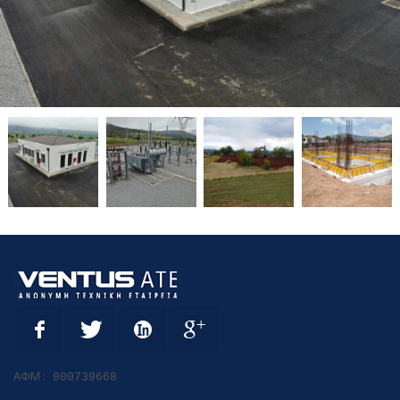
ΑΦΜ :
800739668