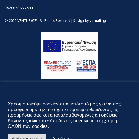
Πολιτική cookies
© 2022 VENTUSATE | All Rights Reserved | Design by
virtualit.gr
Λεφ. Κηφισίας 296 & Ναυαρίνου 40
T.K. 15231 Χαλάνδρι, Αττική
Χρησιμοποιούμε cookies στον ιστότοπό μας για να σας
Δευτέρα - Παρασκευή 09.00 - 18.00
προσφέρουμε την πιο σχετική εμπειρία θυμίζοντας τις
προτιμήσεις σας και επαναλαμβανόμενες επισκέψεις.
210 689 9100
210 6898600
Κάνοντας κλικ στο «Αποδοχή», συναινείτε στη χρήση
ΟΛΩΝ των cookies.
info@ventusate.gr
Ρυθμίσεις cookie
Αποδοχή