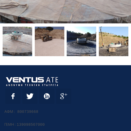
ΑΦΜ :
800739668
ΓΕΜΗ :
139098507000