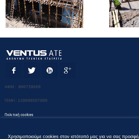
ΑΦΜ :
800739668
ΓΕΜΗ :
139098507000
Πολιτική cookies
© 2022 VENTUSATE | All Rights Reserved | Design by
virtualit.gr
Χρησιμοποιούμε cookies στον ιστότοπό μας για να σας προσφέρο