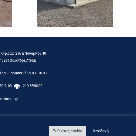
Κηφισίας 296 & Ναυαρίνου 40
31 Χαλάνδρι, Αττική
α - Παρασκευή 09.00 - 18.00
89 9100
210 6898600
entusate.gr
Ρυθμίσεις cookie
Αποδοχή