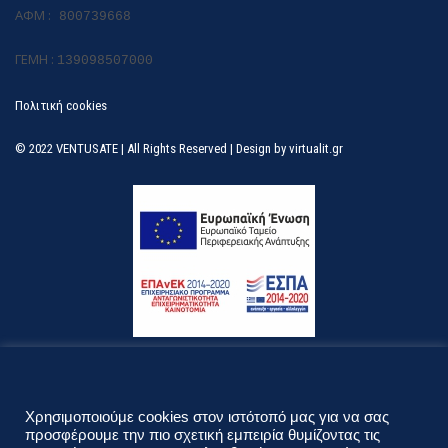
ΑΦΜ :
800739668
ΓΕΜΗ :
139098507000
Πολιτική cookies
© 2022 VENTUSATE | All Rights Reserved | Design by
virtualit.gr
Λεφ. Κηφισίας 296 & Ναυαρίνου 40
T.K. 15231 Χαλάνδρι, Αττική
Χρησιμοποιούμε cookies στον ιστότοπό μας για να σας
Δευτέρα - Παρασκευή 09.00 - 18.00
προσφέρουμε την πιο σχετική εμπειρία θυμίζοντας τις