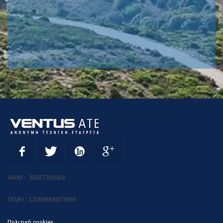
ΑΦΜ :
800739668
ΓΕΜΗ :
139098507000
Πολιτική cookies