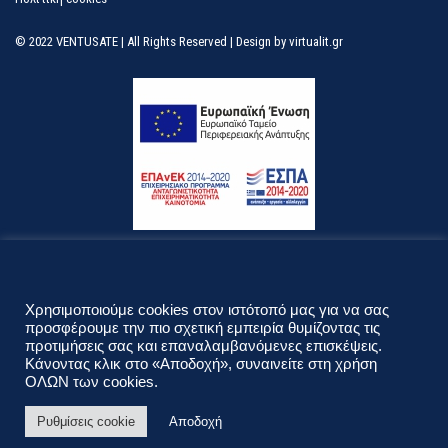
© 2022 VENTUSATE | All Rights Reserved | Design by
virtualit.gr
Λεφ. Κηφισίας 296 & Ναυαρίνου 40
T.K. 15231 Χαλάνδρι, Αττική
Χρησιμοποιούμε cookies στον ιστότοπό μας για να σας
Δευτέρα - Παρασκευή 09.00 - 18.00
προσφέρουμε την πιο σχετική εμπειρία θυμίζοντας τις
προτιμήσεις σας και επαναλαμβανόμενες επισκέψεις.
210 689 9100
210 6898600
Κάνοντας κλικ στο «Αποδοχή», συναινείτε στη χρήση
ΟΛΩΝ των cookies.
info@ventusate.gr
Ρυθμίσεις cookie
Αποδοχή