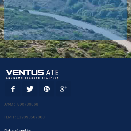
ΑΦΜ :
800739668
ΓΕΜΗ :
139098507000
Πολιτική cookies