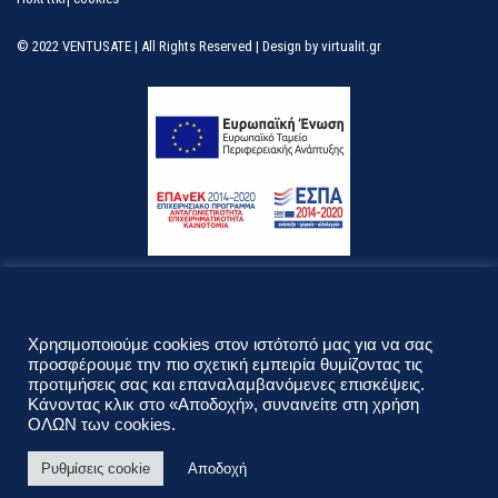
© 2022 VENTUSATE | All Rights Reserved | Design by
virtualit.gr
Λεφ. Κηφισίας 296 & Ναυαρίνου 40
T.K. 15231 Χαλάνδρι, Αττική
Χρησιμοποιούμε cookies στον ιστότοπό μας για να σας
Δευτέρα - Παρασκευή 09.00 - 18.00
προσφέρουμε την πιο σχετική εμπειρία θυμίζοντας τις
προτιμήσεις σας και επαναλαμβανόμενες επισκέψεις.
210 689 9100
210 6898600
Κάνοντας κλικ στο «Αποδοχή», συναινείτε στη χρήση
ΟΛΩΝ των cookies.
info@ventusate.gr
Ρυθμίσεις cookie
Αποδοχή